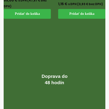
59,00
€
s DPH (
47,97
€
bez
1,15
€
s DPH (
0,93
€
bez DPH)
DPH)
Pridať do košíka
Pridať do košíka
Doprava do
48 hodín