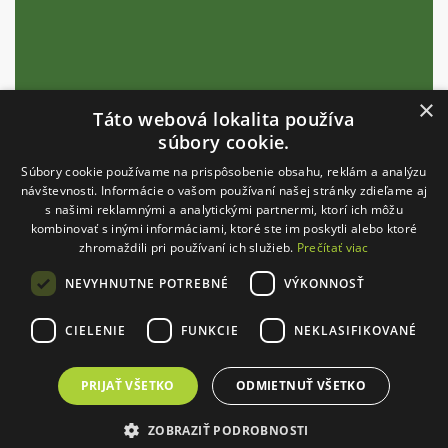
×
Garancia skladových zásob
Táto webová lokalita používa
súbory cookie.
Súbory cookie používame na prispôsobenie obsahu, reklám a analýzu
INFORMÁCIE
návštevnosti. Informácie o vašom používaní našej stránky zdieľame aj
s našimi reklamnými a analytickými partnermi, ktorí ich môžu
Blog
kombinovať s inými informáciami, ktoré ste im poskytli alebo ktoré
Obchodné podmienky
zhromaždili pri používaní ich služieb.
Prečítať viac
Veľkoobchod
NEVYHNUTNE POTREBNÉ
VÝKONNOSŤ
GDPR
Veľkoobchod
CIELENIE
FUNKCIE
NEKLASIFIKOVANÉ
O spoločnosti
Kontaktné informácie
PRIJAŤ VŠETKO
ODMIETNUŤ VŠETKO
ZOBRAZIŤ PODROBNOSTI