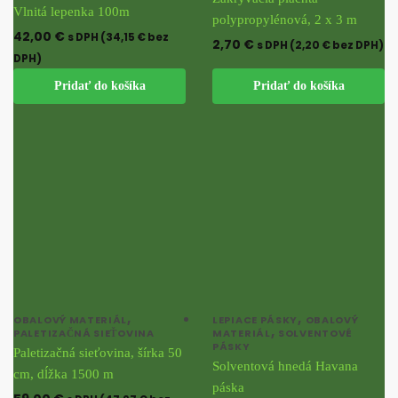
Vlnitá lepenka 100m
polypropylénová, 2 x 3 m
42,00
€
s DPH (
34,15
€
bez
2,70
€
s DPH (
2,20
€
bez DPH)
DPH)
Pridať do košíka
Pridať do košíka
,
,
OBALOVÝ MATERIÁL
LEPIACE PÁSKY
OBALOVÝ
,
PALETIZAČNÁ SIEŤOVINA
MATERIÁL
SOLVENTOVÉ
PÁSKY
Paletizačná sieťovina, šírka 50
Solventová hnedá Havana
cm, dĺžka 1500 m
páska