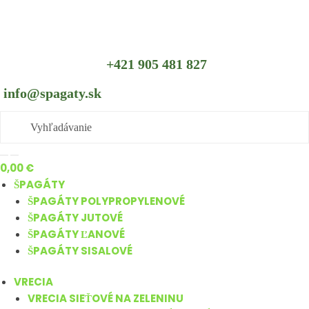
Skip to navigation
Skip to content
+421 905 481 827
info@spagaty.sk
0,00
€
ŠPAGÁTY
ŠPAGÁTY POLYPROPYLENOVÉ
ŠPAGÁTY JUTOVÉ
ŠPAGÁTY ĽANOVÉ
ŠPAGÁTY SISALOVÉ
VRECIA
VRECIA SIEŤOVÉ NA ZELENINU