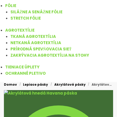
FÓLIE
SILÁŽNE A SENÁŽNE FÓLIE
STRETCH FÓLIE
AGROTEXTÍLIE
TKANÁ AGROTEXTÍLIA
NETKANÁ AGROTEXTÍLIA
PRÍRODNÁ SPEVŇOVACIA SIEŤ
ZAKRÝVACIA AGROTEXTÍLIA NA STOHY
TIENIACE ÚPLETY
OCHRANNÉ PLETIVO
Domov
Lepiace pásky
Akrylátové pásky
Akrylátová hnedá Havana páska
/
/
/