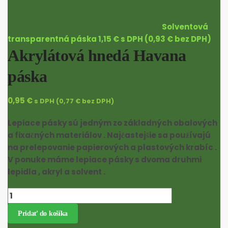
Solventová
transparentná páska
1,15
€
s DPH (
0,93
€
bez DPH)
Akrylátová hnedá Havana
páska
0,95
€
s DPH (
0,77
€
bez DPH)
Lepiace pásky sú jedným zo základných obalových
a fixačných materiálov . Najčastejšie sa používajú
na prelepovanie papierových a plastových krabíc .
V ponuke máme lepiace pásky s dvoma druhmi
lepidla , akryl a solvent .
množstvo Akrylátová hnedá Havana páska
Pridať do košíka