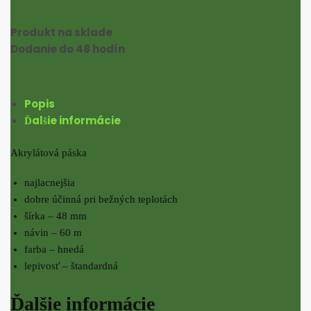
Produkt na sklade
Dodanie do 48 hodín
Popis
Ďalšie informácie
Akrylátová páska
najlacnejšia
dobre účinná pri bežných teplotách
šírka – 48 mm
návin – 60 m
farba – hnedá
lepivosť – štandardná
Ďalšie informácie