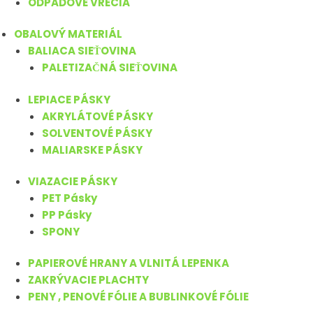
ODPADOVÉ VRECIA
OBALOVÝ MATERIÁL
BALIACA SIEŤOVINA
PALETIZAČNÁ SIEŤOVINA
LEPIACE PÁSKY
AKRYLÁTOVÉ PÁSKY
SOLVENTOVÉ PÁSKY
MALIARSKE PÁSKY
VIAZACIE PÁSKY
PET Pásky
PP Pásky
SPONY
PAPIEROVÉ HRANY A VLNITÁ LEPENKA
ZAKRÝVACIE PLACHTY
PENY , PENOVÉ FÓLIE A BUBLINKOVÉ FÓLIE