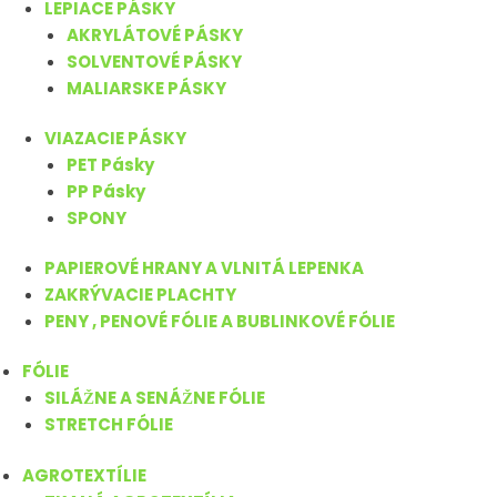
LEPIACE PÁSKY
AKRYLÁTOVÉ PÁSKY
SOLVENTOVÉ PÁSKY
MALIARSKE PÁSKY
VIAZACIE PÁSKY
PET Pásky
PP Pásky
SPONY
PAPIEROVÉ HRANY A VLNITÁ LEPENKA
ZAKRÝVACIE PLACHTY
PENY , PENOVÉ FÓLIE A BUBLINKOVÉ FÓLIE
FÓLIE
SILÁŽNE A SENÁŽNE FÓLIE
STRETCH FÓLIE
AGROTEXTÍLIE