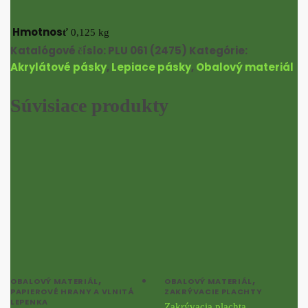
Hmotnosť
0,125 kg
Katalógové číslo:
PLU 061 (2475)
Kategórie:
Akrylátové pásky
,
Lepiace pásky
,
Obalový materiál
Súvisiace produkty
,
,
OBALOVÝ MATERIÁL
OBALOVÝ MATERIÁL
PAPIEROVÉ HRANY A VLNITÁ
ZAKRÝVACIE PLACHTY
LEPENKA
Zakrývacia plachta