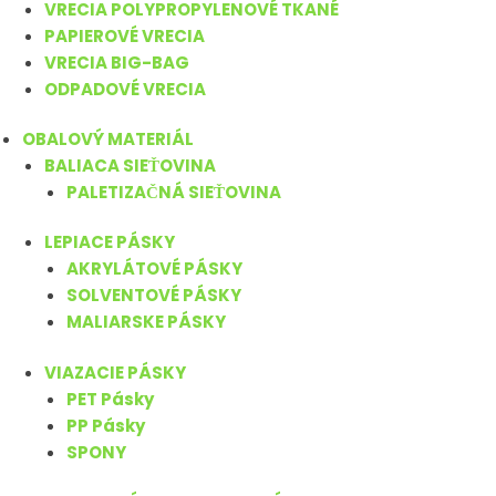
VRECIA POLYPROPYLENOVÉ TKANÉ
PAPIEROVÉ VRECIA
VRECIA BIG-BAG
ODPADOVÉ VRECIA
OBALOVÝ MATERIÁL
BALIACA SIEŤOVINA
PALETIZAČNÁ SIEŤOVINA
LEPIACE PÁSKY
AKRYLÁTOVÉ PÁSKY
SOLVENTOVÉ PÁSKY
MALIARSKE PÁSKY
VIAZACIE PÁSKY
PET Pásky
PP Pásky
SPONY