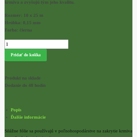
krmiva a zvyšujú tým jeho kvalitu.
Rozmer:
10 x 25 m
Hrúbka:
0,15 mm
Farba:
čierna
množstvo Silážna fólia, 10x25m, hrúbka 0,15mm, čierna
Pridať do košíka
Produkt na sklade
Dodanie do 48 hodín
Popis
Ďalšie informácie
Silážne fólie sa používajú v poľnohospodárstve na zakrytie krmiva