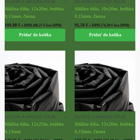
SILÁŽNE A SENÁŽNE FÓLIE
SILÁŽNE A SENÁŽNE FÓLIE
Silážna fólia, 12x20m, hrúbka
Silážna fólia, 10x20m, hrúbka
0,15mm, čierna
0,15mm, čierna
109,80
€
91,50
€
s DPH (
89,27
€
bez DPH)
s DPH (
74,39
€
bez DPH)
Pridať do košíka
Pridať do košíka
SILÁŽNE A SENÁŽNE FÓLIE
SILÁŽNE A SENÁŽNE FÓLIE
Silážna fólia, 12x25m, hrúbka
Silážna fólia, 15x20m, hrúbka
0,15mm
0,15mm, čierna