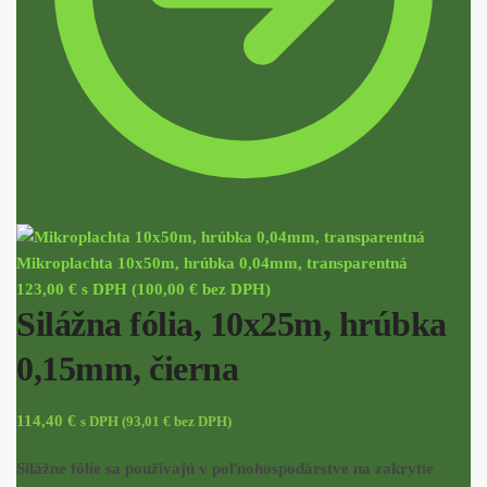
Mikroplachta 10x50m, hrúbka 0,04mm, transparentná
123,00
€
s DPH (
100,00
€
bez DPH)
Silážna fólia, 10x25m, hrúbka
0,15mm, čierna
114,40
€
s DPH (
93,01
€
bez DPH)
Silážne fólie sa používajú v poľnohospodárstve na zakrytie