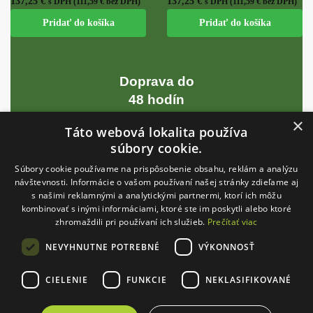
137,25
€
137,25
€
s DPH (
111,59
€
bez DPH)
s DPH (
111,59
€
bez DPH)
Pridať do košíka
Pridať do košíka
Doprava do
48 hodín
×
Táto webová lokalita používa
súbory cookie.
Garancia skladových zásob
Súbory cookie používame na prispôsobenie obsahu, reklám a analýzu
návštevnosti. Informácie o vašom používaní našej stránky zdieľame aj
s našimi reklamnými a analytickými partnermi, ktorí ich môžu
INFORMÁCIE
kombinovať s inými informáciami, ktoré ste im poskytli alebo ktoré
zhromaždili pri používaní ich služieb.
Prečítať viac
Blog
NEVYHNUTNE POTREBNÉ
VÝKONNOSŤ
Obchodné podmienky
Veľkoobchod
CIELENIE
FUNKCIE
NEKLASIFIKOVANÉ
GDPR
Veľkoobchod