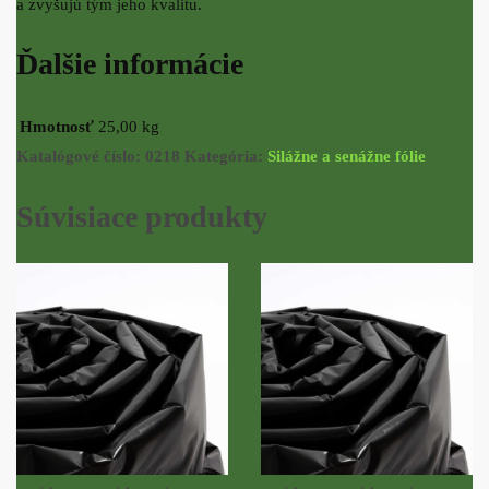
a zvyšujú tým jeho kvalitu.
Ďalšie informácie
Hmotnosť
25,00 kg
Katalógové číslo:
0218
Kategória:
Silážne a senážne fólie
Súvisiace produkty