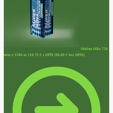
Silážna fólia 750
mm x 1500 m
110,70
€
s DPH (
90,00
€
bez DPH)