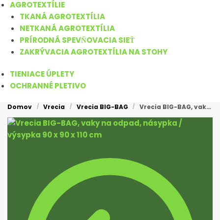
AGROTEXTÍLIE
TKANÁ AGROTEXTÍLIA
NETKANÁ AGROTEXTÍLIA
PRÍRODNÁ SPEVŇOVACIA SIEŤ
ZAKRÝVACIA AGROTEXTÍLIA NA STOHY
TIENIACE ÚPLETY
OCHRANNÉ PLETIVO
Domov
Vrecia
Vrecia BIG-BAG
Vrecia BIG-BAG, vaky na odpad, násypka / výsypka 90 x 90 x 110 cm
/
/
/