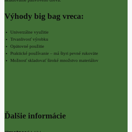
Výhody big bag vreca:
Univerzálne využitie
Trvanlivosť výrobku
Opätovné použitie
Praktické používanie – má štyri pevné rukoväte
Možnosť skladovať široké množstvo materiálov
Ďalšie informácie