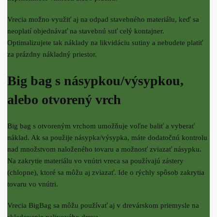
Vrecia možno využiť aj na odpad stavebného materiálu, keď sa
neoplatí objednávať na stavebnú suť celý kontajner.
Optimalizujete tak náklady na likvidáciu sutiny a nebudete platiť
za prázdny nákladný priestor.
Big bag s násypkou/výsypkou,
alebo otvorený vrch
Big bag s otvoreným vrchom umožňuje voľne baliť a vyberať
náklad. Ak sa použije násypka/výsypka, máte dodatočnú kontrolu
nad množstvom naloženého tovaru a možnosť zviazať násypku.
Na zakrytie materiálu vo vnútri vreca sa používajú zástery
(chlopne), ktoré sa môžu aj zviazať. Ide o rýchly spôsob zakrytia
tovaru vo vnútri.
Vrecia BigBag sa môžu používať aj v drevárskom priemysle na
skladovanie palivového dreva.