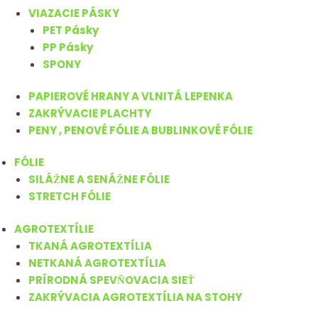
VIAZACIE PÁSKY
PET Pásky
PP Pásky
SPONY
PAPIEROVÉ HRANY A VLNITÁ LEPENKA
ZAKRÝVACIE PLACHTY
PENY , PENOVÉ FÓLIE A BUBLINKOVÉ FÓLIE
FÓLIE
SILÁŽNE A SENÁŽNE FÓLIE
STRETCH FÓLIE
AGROTEXTÍLIE
TKANÁ AGROTEXTÍLIA
NETKANÁ AGROTEXTÍLIA
PRÍRODNÁ SPEVŇOVACIA SIEŤ
ZAKRÝVACIA AGROTEXTÍLIA NA STOHY