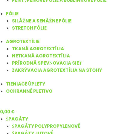
PENY , PENOVÉ FÓLIE A BUBLINKOVÉ FÓLIE
FÓLIE
SILÁŽNE A SENÁŽNE FÓLIE
STRETCH FÓLIE
AGROTEXTÍLIE
TKANÁ AGROTEXTÍLIA
NETKANÁ AGROTEXTÍLIA
PRÍRODNÁ SPEVŇOVACIA SIEŤ
ZAKRÝVACIA AGROTEXTÍLIA NA STOHY
TIENIACE ÚPLETY
OCHRANNÉ PLETIVO
0,00
€
ŠPAGÁTY
ŠPAGÁTY POLYPROPYLENOVÉ
ŠPAGÁTY JUTOVÉ