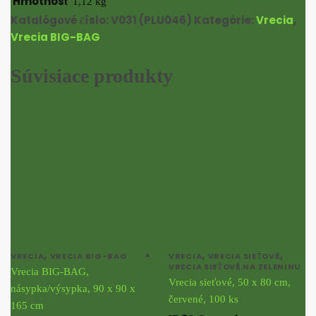
Hmotnosť
1,12 kg
Katalógové číslo:
V031 (PLU046)
Kategórie:
Vrecia
,
Vrecia BIG-BAG
Súvisiace produkty
,
,
,
VRECIA
VRECIA BIG-BAG
VRECIA
VRECIA SIEŤOVÉ
VRECIA SIEŤOVÉ NA ZELENINU
Vrecia BIG-BAG,
Vrecia sieťové, 50 x 80 cm,
násypka/výsypka, 90 x 90 x
červené, 100 ks
165 cm