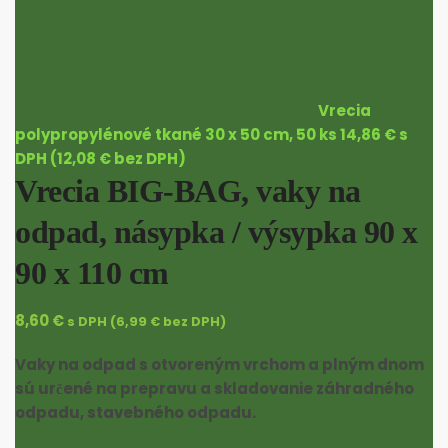
Vrecia
polypropylénové tkané 30 x 50 cm, 50 ks
14,86
€
s
DPH (
12,08
€
bez DPH)
Vrecia BIG-BAG, vaky na
odpad, násypka / výsypka 90 x
90 x 110 cm
8,60
€
s DPH (
6,99
€
bez DPH)
Vaky na odpad s otvoreným vrchom a plným dnom
sú určené na prepravu a skladovanie záhradného
odpadu, stavebného odpadu.