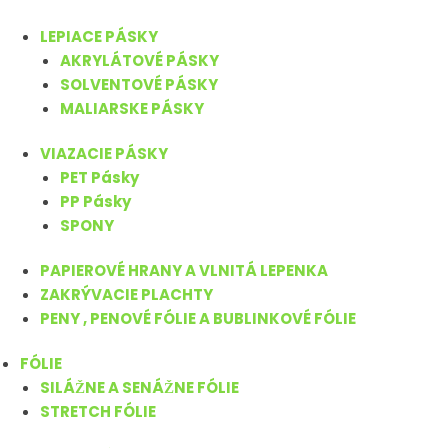
LEPIACE PÁSKY
AKRYLÁTOVÉ PÁSKY
SOLVENTOVÉ PÁSKY
MALIARSKE PÁSKY
VIAZACIE PÁSKY
PET Pásky
PP Pásky
SPONY
PAPIEROVÉ HRANY A VLNITÁ LEPENKA
ZAKRÝVACIE PLACHTY
PENY , PENOVÉ FÓLIE A BUBLINKOVÉ FÓLIE
FÓLIE
SILÁŽNE A SENÁŽNE FÓLIE
STRETCH FÓLIE