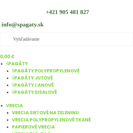
Skip
Skip
to
to
+421 905 481 827
navigation
content
info@spagaty.sk
0,00
€
ŠPAGÁTY
ŠPAGÁTY POLYPROPYLENOVÉ
ŠPAGÁTY JUTOVÉ
ŠPAGÁTY ĽANOVÉ
ŠPAGÁTY SISALOVÉ
VRECIA
VRECIA SIEŤOVÉ NA ZELENINU
VRECIA POLYPROPYLENOVÉ TKANÉ
PAPIEROVÉ VRECIA