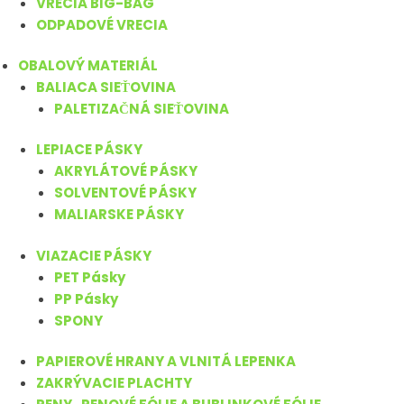
VRECIA BIG-BAG
ODPADOVÉ VRECIA
OBALOVÝ MATERIÁL
BALIACA SIEŤOVINA
PALETIZAČNÁ SIEŤOVINA
LEPIACE PÁSKY
AKRYLÁTOVÉ PÁSKY
SOLVENTOVÉ PÁSKY
MALIARSKE PÁSKY
VIAZACIE PÁSKY
PET Pásky
PP Pásky
SPONY
PAPIEROVÉ HRANY A VLNITÁ LEPENKA
ZAKRÝVACIE PLACHTY