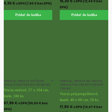
15,30
€
s DPH (
12,44
€
bez
9,35
€
s DPH (
7,60
€
bez DPH)
DPH)
Pridať do košíka
Pridať do košíka
,
,
,
,
VRECIA
VRECIA SIEŤOVÉ
VRECIA
VRECIA NA OBILIE
VRECIA SIEŤOVÉ NA ZELENINU
VRECIA POLYPROPYLENOVÉ
TKANÉ
Vrecia sieťové, 57 x 104 cm,
Vrecia polypropylénové,
biele, 100 ks
tkané, 40 x 60 cm, 50 ks
67,65
€
s DPH (
55,00
€
bez
17,80
€
s DPH (
14,47
€
bez
DPH)