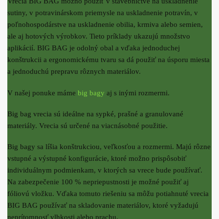
Vrecia BIG BAG možno použiť v stavebníctve na uskladnenie
sutiny, v potravinárskom priemysle na uskladnenie potravín, v
poľnohospodárstve na uskladnenie obilia, krmiva alebo semien,
ale aj hotových výrobkov. Tieto príklady ukazujú množstvo
aplikácií. BIG BAG je odolný obal a vďaka jednoduchej
konštrukcii a ergonomickému tvaru sa dá použiť na úsporu miesta
a jednoduchú prepravu rôznych materiálov.
V našej ponuke máme
big bagy
aj s inými rozmermi.
Big bag vrecia sú ideálne na sypké, prašné a granulované
materiály. Vrecia sú určené na viacnásobné použitie.
Big bagy sa líšia konštrukciou, veľkosťou a rozmermi. Majú rôzne
vstupné a výstupné konfigurácie, ktoré možno prispôsobiť
individuálnym podmienkam, v ktorých sa vrece bude používať.
Na zabezpečenie 100 % nepriepustnosti je možné použiť aj
fóliovú vložku. Vďaka tomuto riešeniu sa môžu potiahnuté vrecia
BIG BAG používať na skladovanie materiálov, ktoré vyžadujú
neprítomnosť vlhkosti alebo prachu.